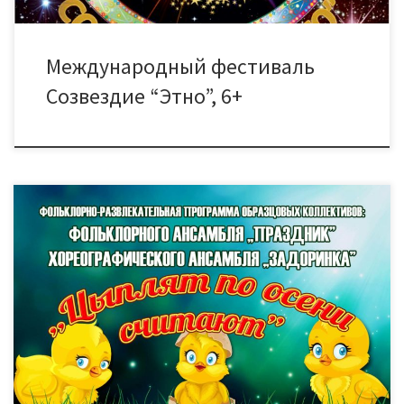
Международный фестиваль
Созвездие “Этно”, 6+
Осень – самая богатая пора года. Она богата и красками
деревьев, и плодами земли, которыми она нас так щедро
одаривает. Как в старину говорили: «Осень пришла – дары
принесла!» После всех забот, когда весь урожай собран, пора
и праздник устроить. Чтобы веселье полным ходом, чтобы
шутки да прибаутки, как горох, […]