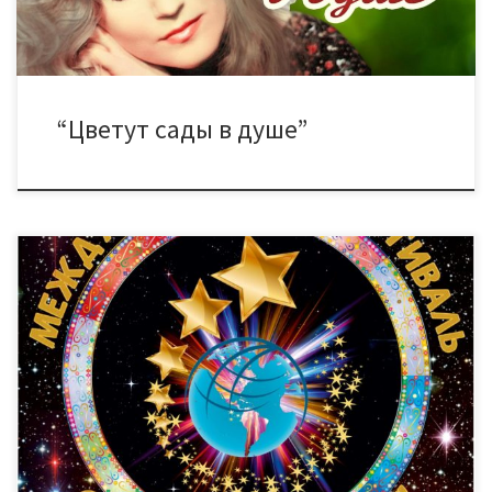
“Цветут сады в душе”
25 ноября в ДК “Знамя труда” состоится масштабное событие
– стартует Международный фестиваль Созвездие “Этно”!
Фестиваль проводится с целью межэтнического культурного
обмена, роста исполнительского мастерства творческих
коллективов и выявления талантливых исполнителей в
хореографическом искусстве, вокально-инструментальном
искусстве и театре национального костюма. Участниками
фестиваля станут самодеятельные коллективы и
исполнители учреждений культуры, учреждений […]