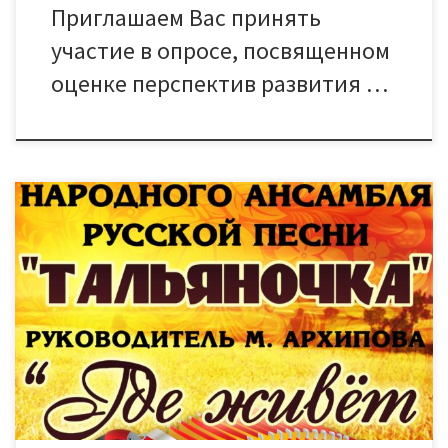
Приглашаем Вас принять
участие в опросе, посвященном
оценке перспектив развития …
2 декабря Лауреат престижных международных и
всероссийских конкурсов — Народный ансамбль русской песни
«Тальяночка» (руководитель М. Архипова) приглашает
тамбовчан и гостей нашего города на свою новую концертную
программу! Вместе с «Тальяночкой» зрители прогуляются по
местам, «Где живёт песня?» – по полям и лугам, по лесу,
наполненному пением птиц, по городам […]