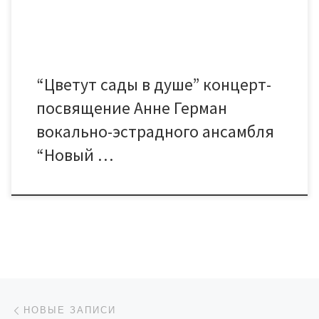
делать. Они […]
“Цветут сады в душе” концерт-
посвящение Анне Герман
вокально-эстрадного ансамбля
“Новый …
Навигация по записям
Новые записи
НОВЫЕ ЗАПИСИ