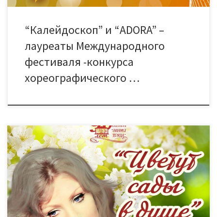
“Калейдоскоп” и “ADORA” –
лауреаты Международного
фестиваля -конкурса
хореографического …
4 ноября в ДК “Знамя труда” состоялся концерт-посвящение
Анне Герман вокально-эстрадного ансамбля “Новый мир”
(руководитель О. Лепехова) – “Цветут сады в душе”, на
котором артисты вместе со зрителями вспоминали
прекрасную, но трагическую судьбу любимой певицы.Всем
известно, что в природе лишь весной цветут сады… Но в
любое время года, сердца миллионов […]