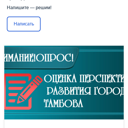
Напишите — решим!
Написать
Уважаемые тамбовчане! Администрация г. Тамбова
приглашает Вас принять участие в опросе, посвященном
оценке перспектив развития города Тамбова. По итогам
опроса Ваши интересы, мнения и предложения будут
учитываться при разработке проекта Стратегии социально-
экономического развития города до 2035 года. Внимание,
анкета анонимная. Вы можете быть уверены, что
информация, которую Вы сообщите, будет […]