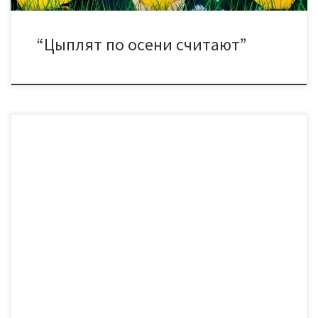
“Цыплят по осени считают”
Уже несколько лет в ДК «Знамя труда» реализуется проект
«Живая старина», в рамках которого проводятся обзоры и
беседы, фольклорные посиделки, детские и семейные
праздники, интерактивные программы, мастер-классы. 24
ноября состоится незабываемая встреча с автором
славянских рун, песен и музыки, с организатором народных
праздников – Владимиром Егоровым (Кот Баюн) и с […]