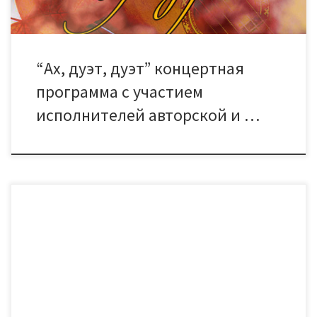
“Ах, дуэт, дуэт” концертная
программа с участием
исполнителей авторской и …
Всем известно, что в природе лишь весной цветут сады… Но
в любое время года, сердца миллионов людей наполняются
светом цветущего сада, когда звучат песни в исполнении
легендарной певицы Анны Герман… Ее голос по – истине
уникален. Ей невозможно подражать. Артисты вокально-
эстрадного ансамбля «Новый мир» и не пытаются этого