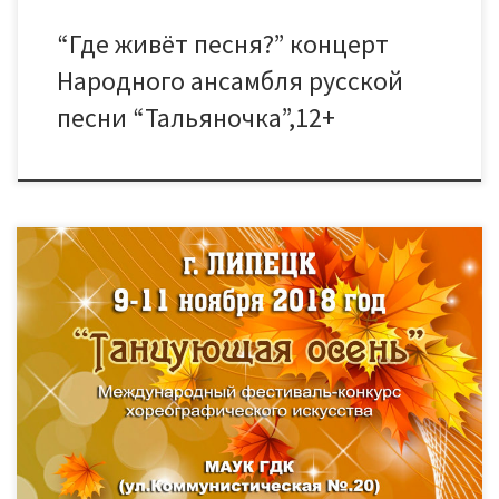
“Где живёт песня?” концерт
Народного ансамбля русской
песни “Тальяночка”,12+
Поздравляем Образцовый хореографический ансамбль
“Калейдоскоп” (руководитель В.А. Спиридонова) и Группу
испанского танца “ADORA” (руководитель М.А. Громов) с
дипломами лауреатов VI-го Международного фестиваля-
конкурса хореографического искусства “Танцующая
осень-2018”, который состоялся 9-11 ноября 2018 года в г.
Липецк!