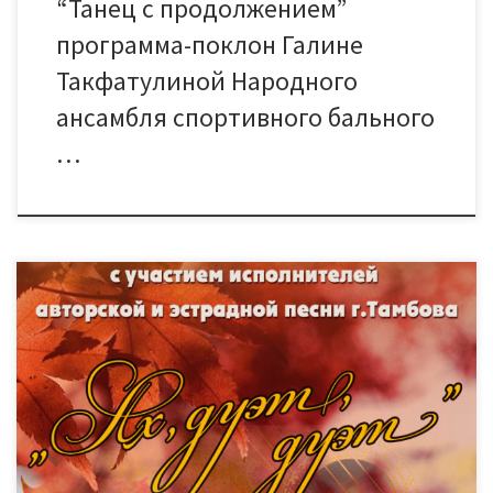
“Танец с продолжением”
программа-поклон Галине
Такфатулиной Народного
ансамбля спортивного бального
…
11 ноября приглашаем Вас на концертную программу “Ах,
дуэт, дуэт” с участием исполнителей авторской и эстрадной
песни г.Тамбова. В программе прозвучат песни из любимых
кинофильмов и сериалов, ретро-шлягеры, современные
романсы, авторские песни под гитару. Малый зал Начало
программы в 15 часов. Касса (14:00-20:00): 71 07 13 Стоимость
билета: 100 рублей.