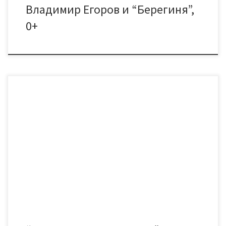
Владимир Егоров и “Берегиня”,
0+
18 ноября, в юбилейном концертном сезоне ДК «Знамя
труда» Народный ансамбль спортивного бального танца
«Сеньоры» покажет не просто новую программу. Это будет
программа –поклон родоначальнице спортивной бальной
хореографии в Тамбове, основательнице легендарных
«Цветов радуги», Заслуженному работнику культуры России
Галине Владимировне Такфатулиной. Где она и где
«Знаменка»? – удивится непосвященный зритель. […]