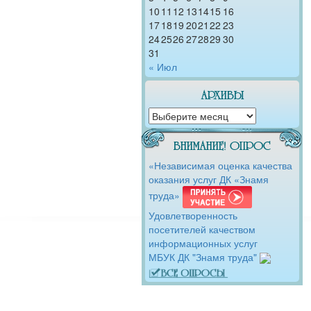
10
11
12
13
14
15
16
17
18
19
20
21
22
23
24
25
26
27
28
29
30
31
« Июл
АРХИВЫ
АРХИВЫ
ВНИМАНИЕ! ОПРОС
«Независимая оценка качества
оказания услуг ДК «Знамя
труда»
Удовлетворенность
посетителей качеством
информационных услуг
МБУК ДК "Знамя труда"