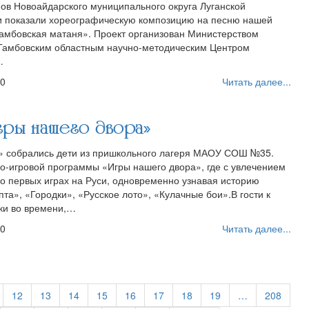
ов Новоайдарского муниципального округа Луганской
и показали хореографическую композицию на песню нашей
амбовская матаня». Проект организован Министерством
 Тамбовским областным научно-методическим Центром
…
00
Читать далее...
ры нашего двора»
а» собрались дети из пришкольного лагеря МАОУ СОШ №35.
но-игровой программы «Игры нашего двора», где с увлечением
 о первых играх на Руси, одновременно узнавая историю
пта», «Городки», «Русское лото», «Кулачные бои».⁣В гости к
ки во времени,…
00
Читать далее...
12
13
14
15
16
17
18
19
…
208