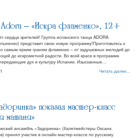
 Adora – «Искра фламенко», 12+
т сердца зрителей! Группа испанского танца ADORA
ртыненко) представит свою новую программу!Приготовьтесь к
о самым ярким граням фламенко – от задушевных мелодий до
моций до искрометной радости. Во всей красе в программе
 передающие дух и культуру Испании. Изысканные…
01
Читать далее...
доринка» показал мастер-класс
я матаня»
ческий ансамбль «Задоринка» (балетмейстеры Оксана
) принял участие в онлайн-мастер-классе по русскому