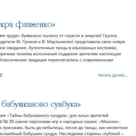
кра фламенко»
я труда» буквально пылало от страсти и энергии! Группа
одители М. Громов и В. Мартыненко) представила свою новую
все ожидания. Аутентичные танцы в изысканных костюмах,
пречная техника исполнения подарили зрителям настоящее
 Классические традиции переплетались с современными
22
Читать далее...
бабушкиного сундука»
ме «Тайны бабушкиного сундука» для юных зрителей
 № 35 ожили персонажи игр и народных сказок: «Махоня»,
а присказки, быль да небылицы, песни да танцы, как несметное
 волшебный бабушкин сундук. Наследники старины глубокой –