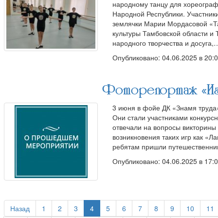
народному танцу для хореограф
Народной Республики. Участник
землячки Марии Мордасовой «Т
культуры Тамбовской области и
народного творчества и досуга,
Опубликовано: 04.06.2025 в 20:
Фоторепортаж «Иг
3 июня в фойе ДК «Знамя труд
Они стали участниками конкурс
отвечали на вопросы викторины
возникновения таких игр как «Ла
ребятам пришли путешественни
Опубликовано: 04.06.2025 в 17:
Назад
1
2
3
4
5
6
7
8
9
10
11