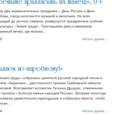
ешите пригласить на танец!», 0+
зу два знаменательных праздника – День России и День
ова, город наполнится музыкой и весельем. На всех
щадей до уютных скверов, развернутся праздничные гуляния.
культуры «Знамя труда». Приглашаем дам и кавалеров
ываемый вечер, где музыка…
30
Читать далее...
аем по-народному!»
Знамя труда» собрались ценители русской народной песни и
бля «Берегиня», удостоенного премии Тамбовской области
овой. Возглавляет коллектив Татьяна Друцкая, отмеченная
 проекта «Золотые имена народов России». Вопреки непогоде
роявили удивительное единодушие и собрались вместе, чтобы
ртная…
14
Читать далее...