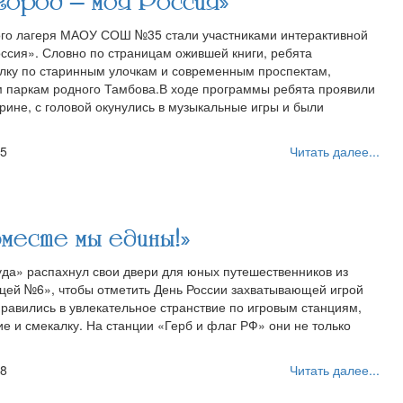
ород – моя Россия»
ого лагеря МАОУ СОШ №35 стали участниками интерактивной
ссия». Словно по страницам ожившей книги, ребята
лку по старинным улочкам и современным проспектам,
 паркам родного Тамбова.⁣В ходе программы ребята проявили
рине, с головой окунулись в музыкальные игры и были
55
Читать далее...
есте мы едины!»
уда» распахнул свои двери для юных путешественников из
цей №6», чтобы отметить День России захватывающей игрой
равились в увлекательное странствие по игровым станциям,
ие и смекалку. На станции «Герб и флаг РФ» они не только
38
Читать далее...