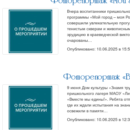
Фоторепортаж «Мой г
Вчера воспитанники пришкольн
программы «Мой город – моя Ро
совершили увлекательную прогу
тенистым скверам и живописным
эрудицию в краеведческой викто
очарованы…
Опубликовано: 10.06.2025 в 15:
Фоторепортаж «Вм
9 июня Дом культуры «Знамя тр
пришкольного лагеря МАОУ «Ли
«Вместе мы едины!». Ребята отп
где их ждали испытания на знан
освежили в памяти…
Опубликовано: 10.06.2025 в 12: