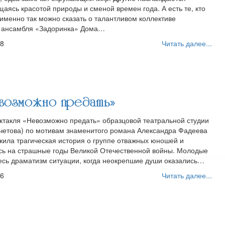
аясь красотой природы и сменой времен года. А есть те, кто
 именно так можно сказать о талантливом коллективе
о ансамбля «Задоринка» Дома…
18
Читать далее...
возможно предать»
ектакля «Невозможно предать» образцовой театральной студии
четова) по мотивам знаменитого романа Александра Фадеева
жила трагическая история о группе отважных юношей и
сь на страшные годы Великой Отечественной войны. Молодые
есь драматизм ситуации, когда неокрепшие души оказались…
16
Читать далее...