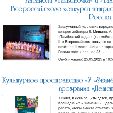
Ансамбли «Тальяночка» и «Та
Всероссийского конкурса патрио
Россия 
Заслуженный коллектив народно
концертмейстеры В. Мишина, А.
«Тамбовский задор» (хормейстер
II-м Всероссийском конкурсе па
почётное II место. Финал и тор
Россия поёт!» прошел 23…
Опубликовано: 25.05.2025 в 18:
Культурное пространство «У «Знамё
программа «Детст
1 июня, в День защиты детей, 
площадке «У «Знамёнки»! Здесь
ребята, чтобы вместе отметить э
развлекать любимые герои муль