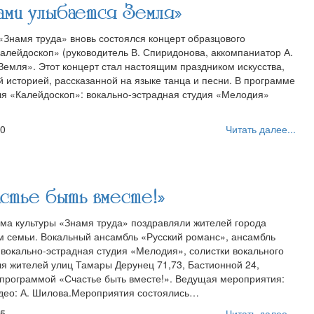
ми улыбается Земля»
«Знамя труда» вновь состоялся концерт образцового
алейдоскоп» (руководитель В. Спиридонова, аккомпаниатор А.
Земля». Этот концерт стал настоящим праздником искусства,
 историей, рассказанной на языке танца и песни. В программе
ля «Калейдоскоп»: вокально-эстрадная студия «Мелодия»
40
Читать далее...
стье быть вместе!»
ома культуры «Знамя труда» поздравляли жителей города
 семьи. Вокальный ансамбль «Русский романс», ансамбль
 вокально-эстрадная студия «Мелодия», солистки вокального
я жителей улиц Тамары Дерунец 71,73, Бастионной 24,
 программой «Счастье быть вместе!». Ведущая мероприятия:
део: А. Шилова.Мероприятия состоялись…
45
Читать далее...