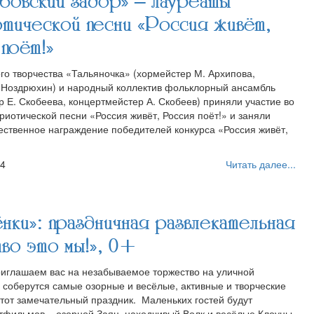
мбовский задор» – лауреаты
тической песни «Россия живёт,
поёт!»
го творчества «Тальяночка» (хормейстер М. Архипова,
 Ноздрюхин) и народный коллектив фольклорный ансамбль
 Е. Скобеева, концертмейстер А. Скобеев) приняли участие во
триотической песни «Россия живёт, Россия поёт!» и заняли
жественное награждение победителей конкурса «Россия живёт,
54
Читать далее...
нки»: праздничная развлекательная
во это мы!», 0+
приглашаем вас на незабываемое торжество на уличной
 соберутся самые озорные и весёлые, активные и творческие
тот замечательный праздник. ⁣ Маленьких гостей будут
тфильмов – озорной Заяц, находчивый Волк и весёлые Клоуны.