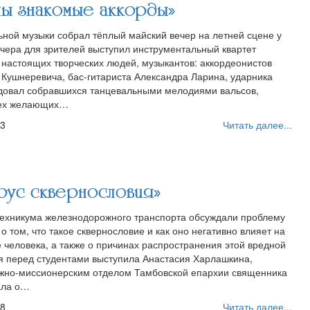
 знакомые аккорды»
ной музыки собрал тёплый майский вечер на летней сцене у
Вчера для зрителей выступил инструментальный квартет
 настоящих творческих людей, музыкантов: аккордеонистов
 Кушнеревича, бас-гитариста Александра Ларина, ударника
адовал собравшихся танцевальными мелодиями вальсов,
всех желающих…
53
Читать далее...
ус сквернословия»
техникума железнодорожного транспорта обсуждали проблему
 том, что такое сквернословие и как оно негативно влияет на
 человека, а также о причинах распространения этой вредной
я перед студентами выступила Анастасия Харлашкина,
но-миссионерским отделом Тамбовской епархии священника
ала о…
18
Читать далее...