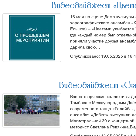
Видеодайджест «Цвета
16 мая на сцене Дома культуры 
хореографического ансамбля «К
Ельшов) – «Цветами улыбается 
где каждый номер был отдельной
приняли участие друзья ансамб
дарила свою…
Опубликовано: 19.05.2025 в 16:
Видеодайджест «Сча
Вчера творческие коллективы Д
Тамбова с Международным Днём
современного танца «Релайбл»,
ансамбля «Дебют» выступили дл
Магистральной 39 с концертной
методист Светлана Ревякина.Ви
Опубликовано: 16.05.2025 в 14: