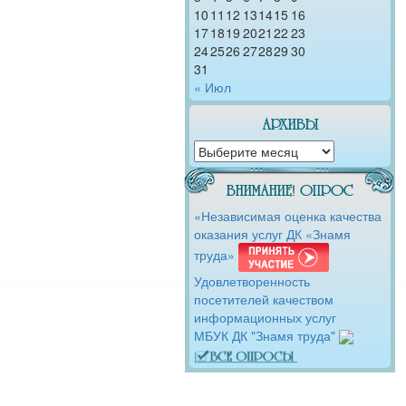
10
11
12
13
14
15
16
17
18
19
20
21
22
23
24
25
26
27
28
29
30
31
« Июл
АРХИВЫ
АРХИВЫ
ВНИМАНИЕ! ОПРОС
«Независимая оценка качества
оказания услуг ДК «Знамя
труда»
Удовлетворенность
посетителей качеством
информационных услуг
МБУК ДК "Знамя труда"