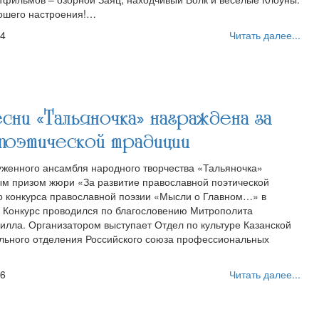
рошего настроения!…
34
Читать далее...
сни «Тальяночка» награждена за
 поэтической традиции
женного ансамбля народного творчества «Тальяночка»
м призом жюри «За развитие православной поэтической
о конкурса православной поэзии «Мысли о Главном…» в
 Конкурс проводился по благословению Митрополита
рилла. Организатором выступает Отдел по культуре Казанской
льного отделения Российского союза профессиональных
46
Читать далее...