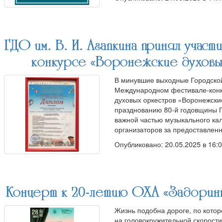
ГДО им. В. И. Агапкина принял учас
конкурсе «Воронежские духовые
В минувшие выходные Городской 
Международном фестивале-конку
духовых оркестров «Воронежски
празднованию 80-й годовщины П
важной частью музыкального ка
организаторов за предоставле
Опубликовано: 20.05.2025 в 16:
Концерт к 20-летию ОХА «Задоринка
Жизнь подобна дороге, по котор
на головокружительной скорост