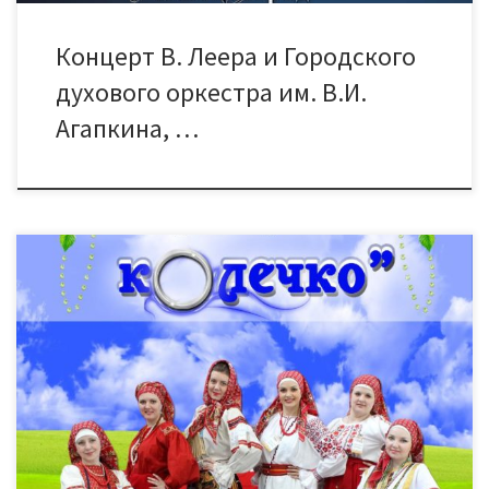
Концерт В. Леера и Городского
духового оркестра им. В.И.
Агапкина, …
Молодежный фольклорный ансамбль «Берегиня»—
коллектив, который буквально ворвался в культурную жизнь
города. Его концертная программа «Серебряное колечко» —
яркая демонстрация того, насколько разнообразной может
быть народная песня: от величавых распевов наших
прабабушек, до современно звучащих композиций. Ансамбль
«Берегиня»- дипломант международного фестиваля в
Болгарии «Болгарская роза» приглашает 25 октября в 15
часов в Дом культуры «Знамя […]