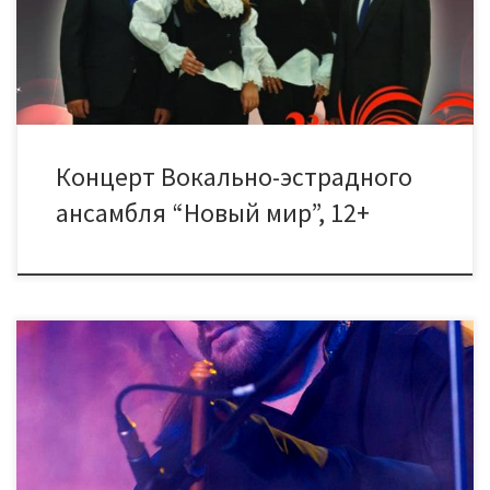
прозвучат популярные сегодня эстрадные песни, мелодии
прошлых лет, песни из кинофильмов. Каждый, пришедший на
концерт, […]
Концерт Вокально-эстрадного
ансамбля “Новый мир”, 12+
8 ноября в 17.00 в Большом зале ДК “Знамя труда” состоится
презентация концертной программы «Впечатление» группы
“Огнецвет”. Творчество группы “Огнецвет” — это сочетание
гитарной мелодики классического инструментального рока и
уникального звучания этнических духовых инструментов.