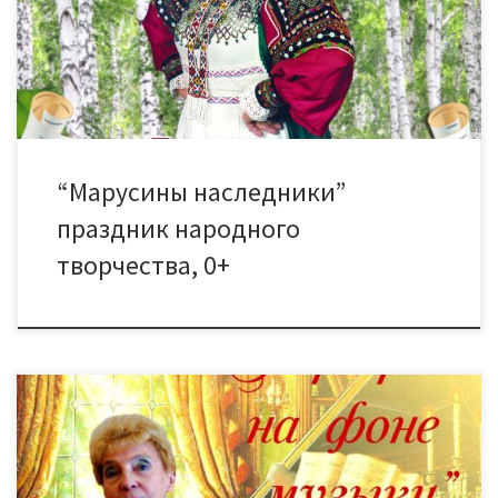
знаменитой землячки, черняновского соловья, народной
артистки СССР Марии Николаевны Мордасовой. 2015 год – год
столетия со дня ее рождения. Разве это не повод […]
“Марусины наследники”
праздник народного
творчества, 0+
20 сентября в 15.00 состоится Юбилей Заслуженного
работника культуры РФ, хормейстера Вокального ансамбля