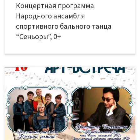
Концертная программа
Народного ансамбля
спортивного бального танца
“Сеньоры”, 0+
28 октября в 16.00 приглашаем Вас на Арт-встречу “Вы —
музыка любви, вы — вдохновенье…”. В программе: встреча с
тамбовской поэтессой, членом Союза писателей,
Заслуженным работником культуры РФ — Валентиной
Дорожкиной и Вокальным ансамблем “Русский романс”,
руководитель Ольга Львовна Городенская.