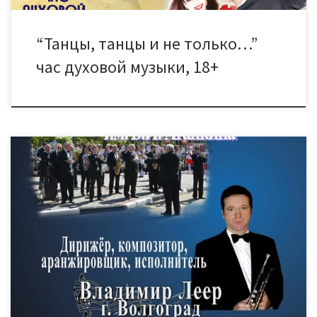
“Танцы, танцы и не только…”
час духовой музыки, 18+
18 октября в 15.00 в Большом зале Дома культуры “Знамя
труда” состоится концерт Городского духового оркестра им.
В.И. Агапкина, руководитель С.М. Маряч. Эксклюзивный
гость программы — дирижёр, композитор, аранжировщик,
исполнитель Владимир Леер, г. Волгоград. Эстрадные пьесы,
джазовые композиции, выступления вокальных солистов и
полное погружение в атмосферу творчества, музыки и
живого звука гарантировано! Билеты можно купить […]