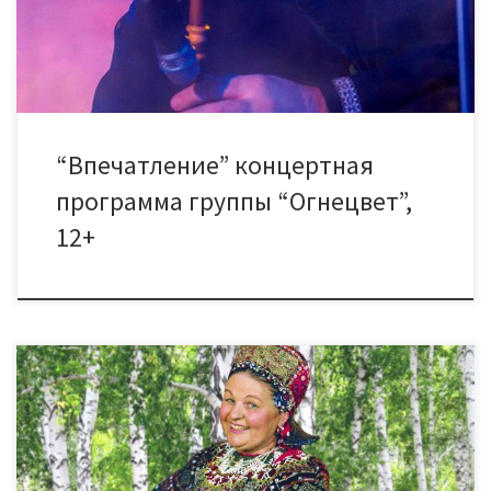
Концертная программа “Впечатление”представляет собой
результат долгой работы музыкантов группы над собой и
музыкальным материалом, попытку донести […]
“Впечатление” концертная
программа группы “Огнецвет”,
12+
4 ноября в 15.00 состоится праздник народного творчества
“Марусины наследники” к 100-летию Марии Мордасовой. В
День народного единства Дом культуры «Знамя труда»
приглашает всех объединиться вокруг имени нашей