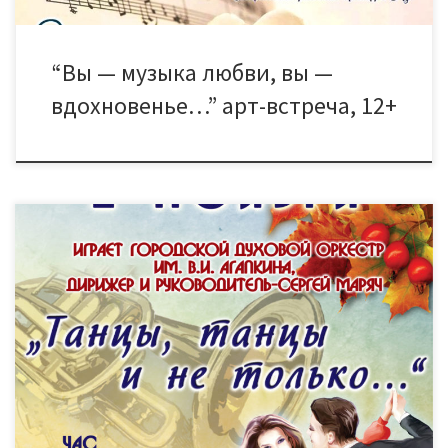
“Вы — музыка любви, вы —
вдохновенье…” арт-встреча, 12+
Приглашаем Вас 1 ноября в 17.30 в ДК “Знамя труда” на
танцевальный вечер под живую музыку Городского духового
оркестра им. В.И. Агапкина под руководством Сергея Маряча.
Малый зал Билеты можно купить в кассе ДК с 14.00 — 20.00
ежедневно без перерыва и выходных Цена билета: 100
рублей