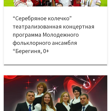
“Серебряное колечко”
театрализованная концертная
программа Молодежного
фольклорного ансамбля
“Берегиня, 0+
4 октября Дом культуры «Знамя труда» приглашает на
концерт лауреата Всероссийского конкурса «Созвездие» —
вокально — эстрадного ансамбля «Новый мир». «Новый мир» —
это молодость, сценическое обаяние и уникальные голоса,
которым подвластны все музыкальные жанры. В программе