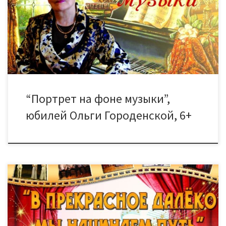
“Русский романс” Ольги Городенской — “Портрет на фоне
музыки”. Билеты можно купить в кассе ДК с 14.00 — 20.00
ежедневно без перерыва и выходных Цена билета: 200
рублей
“Портрет на фоне музыки”,
юбилей Ольги Городенской, 6+
27 сентября в 15.00 состоится гала-концерт творческих
коллективов ДК “Знамя труда” — “В прекрасное далёко мы
начинаем путь”, который откроет концертный сезон этого