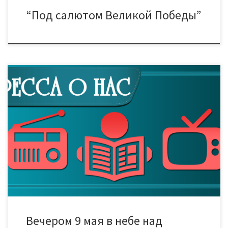
“Под салютом Великой Победы”
Праздничные программы от лучших самодеятельных и
профессиональных коллективов Тамбова завершила
концертный марафон празднования Дня Победы.
Традиционно площадками для массовых концертов стали
сцены в парке Победы и у здания КДЦ «Мир». В парке Победы
для горожан выступили артисты ДК «Знамя труда». Вокальные
и хореографические коллективы выбрали из своего
репертуара самые трогательные […]
Вечером 9 мая в небе над