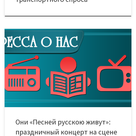
В тамбовском Доме культуры «Знамя труда» провели большой
отчётный концерт народного фольклорного ансамбля
«Тамбовский задор». Вместе с ними на сцену вышли и другие
коллективы города. Песни, которые так дороги русской душе,
с удовольствием послушала и наша съемочная группа.
Название концерта как никогда точно отражает его суть –
русская народная песня […]
Они «Песней русскою живут»:
праздничный концерт на сцене