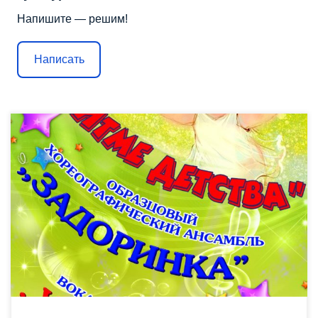
Напишите — решим!
Написать
Когда у детей хорошее настроение, они напевают мелодии из
любимых мультфильмов. У каждого поколения – свои любимые
мультгерои. Но на экране ТВ, к сожалению, нельзя увидеть
сюжет, где волк из «Ну, погоди!» гонится за свинкой Нюшей из
«Смешариков». А вот в нашем мультконцерте случаются
настоящие чудеса! Любимые персонажи нескольких
поколений […]