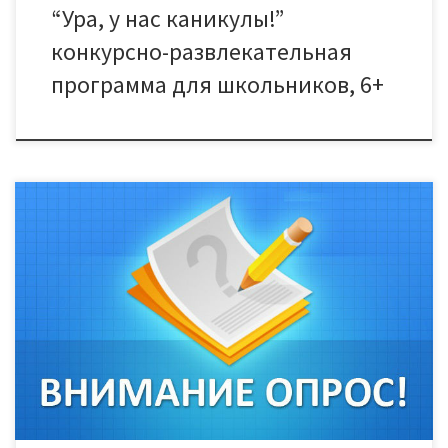
“Ура, у нас каникулы!”
конкурсно-развлекательная
программа для школьников, 6+
Уважаемые посетители сайта и сотрудники МБУК ДК “Знамя
труда”! Комитет по информационной политике
администрации города Тамбова Тамбовской области
приглашает Вас принять участие в опросе и оценить,
насколько здоровый образ жизни Вы ведете, что
вкладываете в это понятие, насколько последовательны в
стремлении укрепить свой организм. Внимание, опрос
анонимный, результаты будут использоваться […]