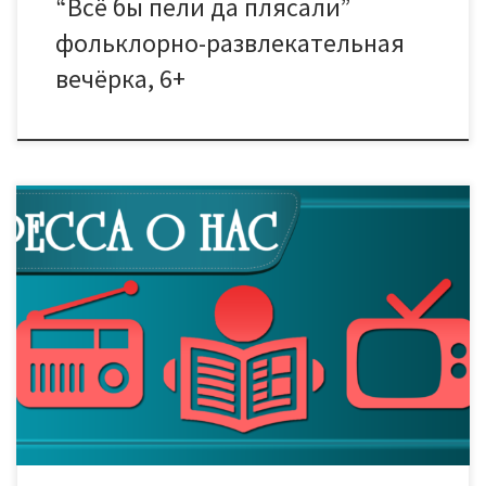
“Всё бы пели да плясали”
фольклорно-развлекательная
вечёрка, 6+
«Какое у войны лицо?» – спрашивают участники театральной
студии «Кавардак — кому за…» тамбовского дома культуры
«Знамя труда». По книге Светланы Алексиевич молодые
актёры поставили спектакль-плач, спектакль-размышление,
спектакль-монолог. Дети XXI века стали голосами отвергнутых
обществом женщин, ковавших Победу наравне с мужчинами-
воинами. — Это очень сильная тема. Серьёзная. Страшная и
жестокая […]