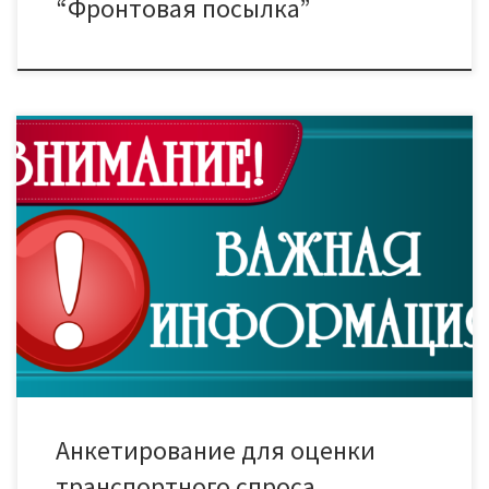
“Фронтовая посылка”
Уважаемые посетители сайта и сотрудники ДК “Знамя труда”!
Администрация г. Тамбова просит Вас заполнить Анкету для
оценки транспортного спроса. Внимание! Анкета анонимная.
Вы можете быть уверены, что информация, которую Вы
сообщите, будет использоваться в обобщенном виде.
Анкетирование проводится для анализа и оценки
транпортного спроса, а также перспектив развития и
размещения транпортной […]
Анкетирование для оценки
транспортного спроса