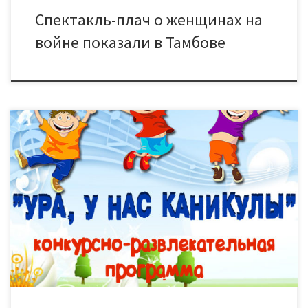
Спектакль-плач о женщинах на
войне показали в Тамбове
Все дети с нетерпением ждут летних каникул. И не
удивительно, ведь летом так весело можно проводить
время: кататься на роликах и велосипеде, загорать и
купаться… Да сколько ещё много всего! А мы предлагаем 28
мая всем вместе поучаствовать в весёлых играх-конкурсах,
получить сладкие призы, попеть и потанцевать с забавными
сказочными […]