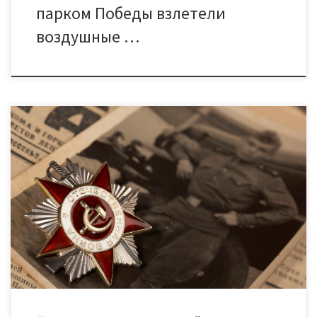
парком Победы взлетели
воздушные …
5 мая на патриотической акции “Террритория Победы”,
которая состоялась на уличной площадке перед зданием ДК
торжественно стартовала детская акция «Фронтовая
посылка», где юные участники творческих объединений ДК
отправились в гости к ветеранам Великой Отечественной
войны, чтобы передать им поделки, сделанные
собственными руками и руками мастериц клуба «Тамбовская
вышивка». Образцовый хореографический […]