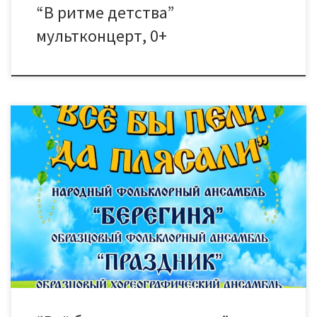
“В ритме детства”
мультконцерт, 0+
4 июня в фойе ДК “Знамя труда” пройдет фольклорно-
развлекательная вечёрка “Все бы пели да плясали” для
школьников г. Тамбова. По старинной традиции русских
вечёрок, молодые парни и девушки собирались вместе,
чтобы весело и с пользой провести время, не только
отдохнуть, но и получить заряд бодрости, энергии и
положительных эмоций. На […]