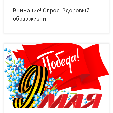
Внимание! Опрос! Здоровый
образ жизни
9 мая с 18:00 до 22:00 в Парке Победы прошла праздничная
программа “Под салютом Великой Победы”. Началась
программа концертом Городского духового оркестра им. В. И.
Агапкина «В шесть часов вечера после войны». Прозвучали
музыкальные произведения и песни 30- 40 годов 20 века,
песни о Великой Отечественной войне. Далее четыре
поколения […]