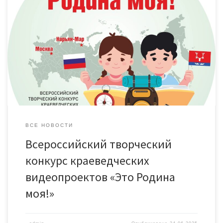
Союз российских городов, Автономная некоммерческая
организация дополнительного образования «Друзья
Заполярья» и Администрация города Нарьян-Мара запускает
всероссийский образовательный проект «Это Родина моя!»,
посвященный 80-летию Победы в Великой Отечественной
войне, в том числе 90-летию со дня образования города
Нарьян-Мара и 75-летию со дня рождения Александра
Григорьевича Озерова, идейного вдохновителя и
руководителя Всероссийского […]
ВСЕ НОВОСТИ
Всероссийский творческий
конкурс краеведческих
видеопроектов «Это Родина
моя!»