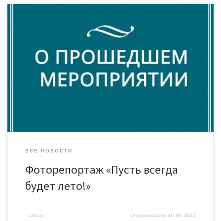
Сегодня в малом зале Дома культуры «Знамя труда» царило
особое оживление. Юные воспитанники пришкольных
лагерей МАОУ СОШ №35 стали участниками конкурсно-игровой
программы «Пусть всегда будет лето!». Ребята с
неподдельным восторгом участвовали в разнообразных
развлечениях: отгадывали музыкальные загадки, танцевали
до упаду и с интересом принимали участие в конкурсах.
Музыкальной частью мероприятия […]
ВСЕ НОВОСТИ
Фоторепортаж «Пусть всегда
будет лето!»
-
admin
Опубликовано
16.06.2025