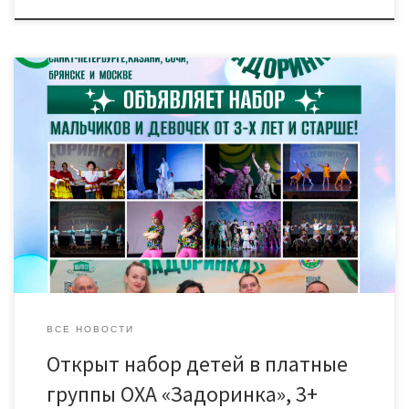
Внимание! Открыт новый набор детей от 3-х лет в платные
группы образцового хореографического ансамбля
«Задоринка» на 2025-2026 учебный год! Набор детей идёт в
следующие возрастные группы: – 3-4 года; – 4-5 лет; – 5-6 лет;
– 7-9 лет; – от 10 лет и старше (с хореографической
подготовкой). Запись по ссылке […]
ВСЕ НОВОСТИ
Открыт набор детей в платные
группы ОХА «Задоринка», 3+