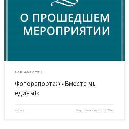
Сегодня Дом культуры «Знамя труда» распахнул свои двери
для юных путешественников из пришкольного лагеря МАОУ
СОШ №35, ставших участниками захватывающей игрой
«Вместе мы едины!», посвященной Дню России. Ребята
отправились в увлекательное странствие по игровым
станциям, где их ждали испытания на знание и смекалку. На
станции «Герб и флаг РФ» они […]
ВСЕ НОВОСТИ
Фоторепортаж «Вместе мы
едины!»
-
admin
Опубликовано
16.06.2025