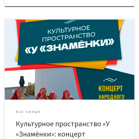
Дорогие друзья! Приглашаем вас на незабываемый вечер в
среду, где выступит лауреат премии Тамбовской области
имени Марии Николаевны Мордасовой – народный коллектив
фольклорный ансамбль «Берегиня» под руководством
Татьяны Друцкой. В программе – любимые многими
произведения: «Варенька», «Ох, ты, Роза», «Тень-тень»,
«Черемушка», «Матушка-земля» и другие композиции, которые
погрузят зрителей в атмосферу […]
ВСЕ АФИШИ
Культурное пространство «У
«Знамёнки»: концерт