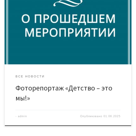
В этот особенный день, когда вся страна отмечает День
защиты детей, хочется пожелать, чтобы детство наших
малышей всегда оставалось наполнено радостью, смехом и
родительской любовью. Пусть каждый день приносит им
новые открытия и счастливые моменты! Несмотря на капризы
погоды, в фойе Дома культуры «Знамя труда» царило
настоящее праздничное настроение. Здесь […]
ВСЕ НОВОСТИ
Фоторепортаж «Детство – это
мы!»
-
admin
Опубликовано
01.06.2025