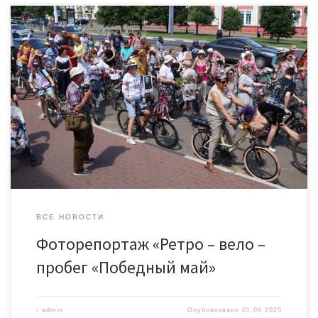
31 мая на улицах Тамбова можно было увидеть колонну
велосипедистов, одетых в стиле 40-ых годов 20 века. Большая
городская экскурсия «Ретро – вело – пробег «Победный май»
стартовала с Привокзальной площади. Здесь для его
участников выступил Городской духовой оркестр имени В. И.
Агапкина. Прозвучали довоенные мелодии и марши,
посвященные славным […]
ВСЕ НОВОСТИ
Фоторепортаж «Ретро – вело –
пробег «Победный май»
-
admin
Опубликовано
01.06.2025