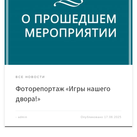
Сегодня участниками конкурсно-игровой программы «Игры
нашего двора!» стали ребята из пришкольного лагеря МАОУ
СОШ №33. Дети окунулись в историю русских забав – от
древней «лапты» и мудрёных «городков» до азартного «лото»
и молодецких «кулачных боёв». Ребята с удовольствием
осваивали правила старинных игр, демонстрируя ловкость,
смекалку и умение работать в команде. […]
ВСЕ НОВОСТИ
Фоторепортаж «Игры нашего
двора!»
-
admin
Опубликовано
17.06.2025