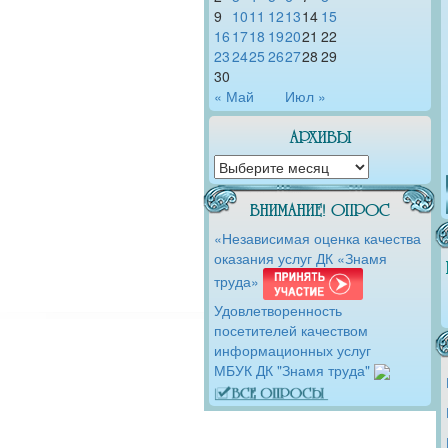
9
10
11
12
13
14
15
16
17
18
19
20
21
22
23
24
25
26
27
28
29
30
« Май
Июл »
АРХИВЫ
ВНИМАНИЕ! ОПРОС
«Независимая оценка качества
оказания услуг ДК «Знамя
труда»
Удовлетворенность
посетителей качеством
информационных услуг
МБУК ДК "Знамя труда"