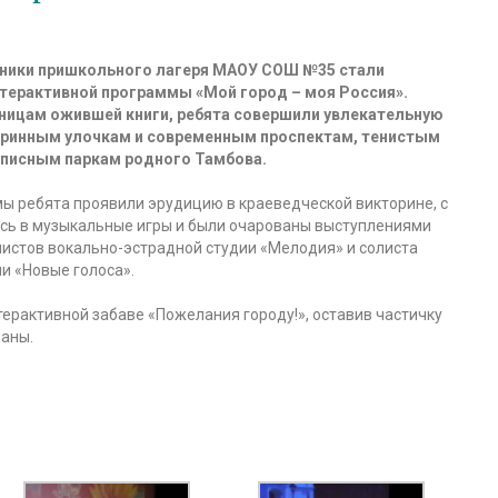
нники пришкольного лагеря МАОУ СОШ №35 стали
терактивной программы «Мой город – моя Россия».
ницам ожившей книги, ребята совершили увлекательную
таринным улочкам и современным проспектам, тенистым
описным паркам родного Тамбова.
мы ребята проявили эрудицию в краеведческой викторине, с
ись в музыкальные игры и были очарованы выступлениями
листов вокально-эстрадной студии «Мелодия» и солиста
и «Новые голоса».
терактивной забаве «Пожелания городу!», оставив частичку
раны.